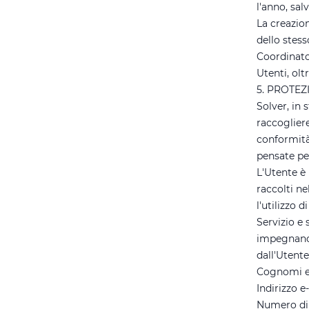
l'anno, sal
La creazion
dello stess
Coordinator
Utenti, olt
5. PROTEZ
Solver, in 
raccoglier
conformità 
pensate per
L'Utente è 
raccolti ne
l'utilizzo 
Servizio e 
impegnano a
dall'Utent
Cognomi 
Indirizzo e
Numero di