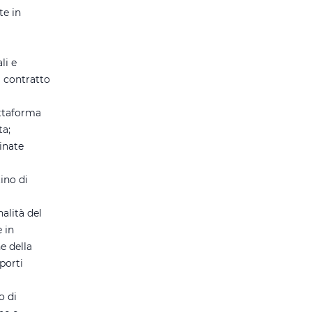
te in
li e
l contratto
attaforma
ta;
minate
ino di
alità del
 in
e della
porti
o di