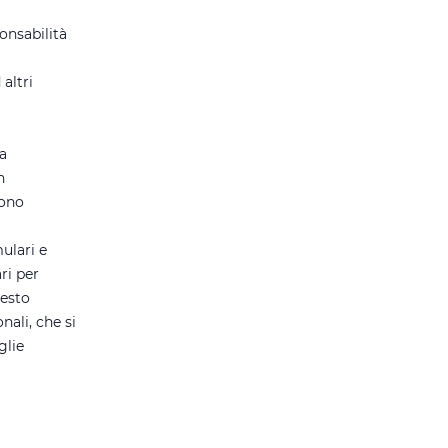
ponsabilità
altri
ra
n
sono
ulari e
ri per
uesto
nali, che si
glie