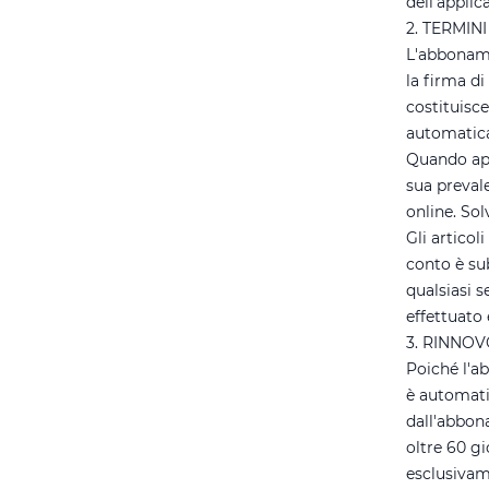
dell'applic
2. TERMIN
L'abboname
la firma di
costituisce
automatica 
Quando appl
sua preval
online. Sol
Gli articol
conto è su
qualsiasi s
effettuato 
3. RINNOV
Poiché l'a
è automati
dall'abbon
oltre 60 g
esclusivam