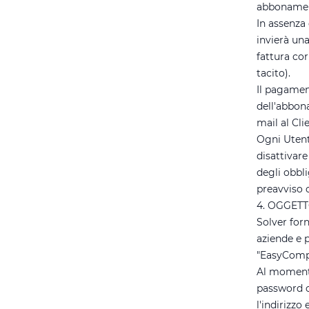
abbonamen
In assenza
invierà una
fattura co
tacito).
Il pagamen
dell'abbona
mail al Cli
Ogni Utent
disattivar
degli obbl
preavviso 
4. OGGET
Solver forn
aziende e 
"EasyCompl
Al momento
password c
l'indirizzo