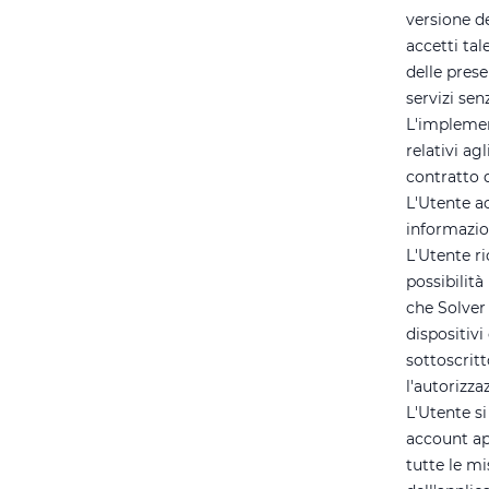
versione de
accetti tal
delle prese
servizi sen
L'implement
relativi ag
contratto d
L'Utente ac
informazion
L'Utente r
possibilit
che Solver 
dispositivi
sottoscritt
l'autorizza
L'Utente si
account ape
tutte le mi