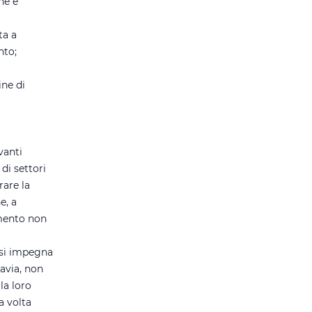
he e
ta a
nto;
ine di
vanti
di settori
rare la
e, a
amento non
 si impegna
tavia, non
la loro
a volta