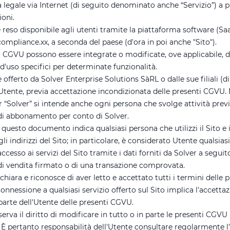
legale via Internet (di seguito denominato anche “Servizio”) a p
ioni.
 è reso disponibile agli utenti tramite la piattaforma software (Sa
mpliance.xx, a seconda del paese (d'ora in poi anche "Sito").
i CGVU possono essere integrate o modificate, ove applicabile, d
d'uso specifici per determinate funzionalità.
 è offerto da Solver Enterprise Solutions SàRL o dalle sue filiali (d
'Utente, previa accettazione incondizionata delle presenti CGVU. 
 “Solver” si intende anche ogni persona che svolge attività previ
di abbonamento per conto di Solver.
 questo documento indica qualsiasi persona che utilizzi il Sito e i
gli indirizzi del Sito; in particolare, è considerato Utente qualsia
ccesso ai servizi del Sito tramite i dati forniti da Solver a seguit
di vendita firmato o di una transazione comprovata.
chiara e riconosce di aver letto e accettato tutti i termini delle 
nnessione a qualsiasi servizio offerto sul Sito implica l'accetta
parte dell'Utente delle presenti CGVU.
iserva il diritto di modificare in tutto o in parte le presenti CGVU 
 pertanto responsabilità dell'Utente consultare regolarmente l