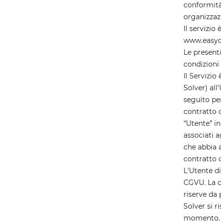
conformità 
organizzaz
Il servizio
www.easyco
Le present
condizioni 
Il Servizio
Solver) all
seguito per
contratto 
“Utente” in
associati a
che abbia a
contratto 
L'Utente di
CGVU. La co
riserve da 
Solver si r
momento. È