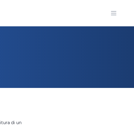
Open m
itura di un