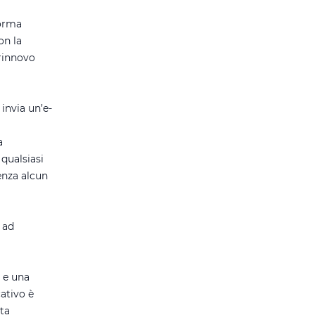
forma
on la
rinnovo
invia un’e-
a
qualsiasi
enza alcun
 ad
o e una
ativo è
ata