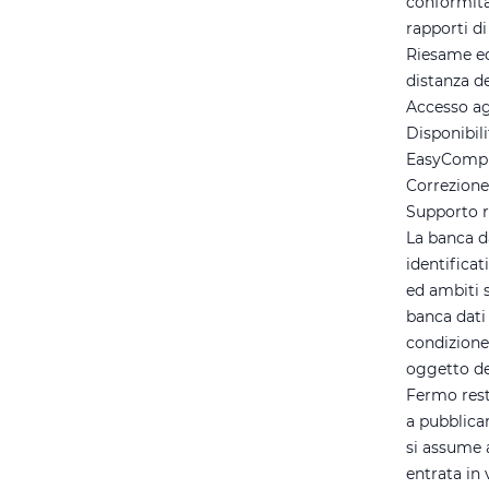
conformità 
rapporti di
Riesame ed
distanza d
Accesso agl
Disponibili
EasyCompl
Correzione
Supporto r
La banca da
identificat
ed ambiti s
banca dati 
condizione
oggetto de
Fermo rest
a pubblicar
si assume a
entrata in