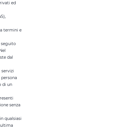
rivati ed
aS),
a termini e
i seguito
Nel
ste dal
 servizi
si persona
o di un
presenti
zione senza
in qualsiasi
'ultima