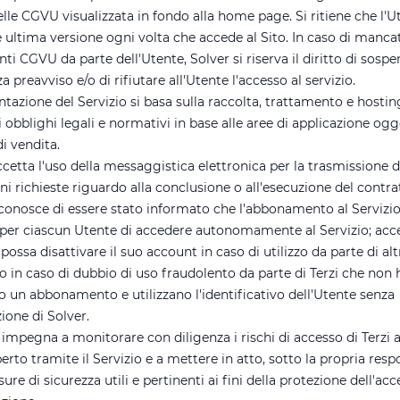
lle CGVU visualizzata in fondo alla home page. Si ritiene che l'U
e ultima versione ogni volta che accede al Sito. In caso di manca
nti CGVU da parte dell'Utente, Solver si riserva il diritto di sospe
za preavviso e/o di rifiutare all'Utente l'accesso al servizio.
azione del Servizio si basa sulla raccolta, trattamento e hosting
li obblighi legali e normativi in base alle aree di applicazione ogg
i vendita.
cetta l'uso della messaggistica elettronica per la trasmissione d
i richieste riguardo alla conclusione o all'esecuzione del contra
iconosce di essere stato informato che l'abbonamento al Servizio
à per ciascun Utente di accedere autonomamente al Servizio; acce
possa disattivare il suo account in caso di utilizzo da parte di alt
 o in caso di dubbio di uso fraudolento da parte di Terzi che non
o un abbonamento e utilizzano l'identificativo dell'Utente senza
zione di Solver.
 impegna a monitorare con diligenza i rischi di accesso di Terzi a
rto tramite il Servizio e a mettere in atto, sotto la propria respo
sure di sicurezza utili e pertinenti ai fini della protezione dell'acc