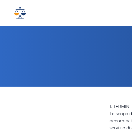
EasyCompliance
1. TERMIN
Lo scopo de
denominate 
servizio d