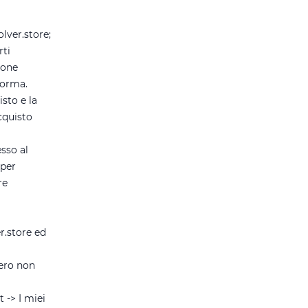
lver.store;
rti
ione
forma.
sto e la
cquisto
sso al
 per
re
r.store ed
vero non
 -> I miei