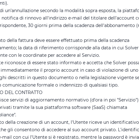
ti).
 di un’annullazione secondo la modalità sopra esposta, la piatta
 notifica di rinnovo all'indirizzo e-mail del titolare dell'account c
rrispondente, 30 giorni prima della scadenza dell'abbonamento (
to della fattura deve essere effettuato prima della scadenza
mento; la data di riferimento corrisponde alla data in cui Solver 
ente con le coordinate per accedere al Servizio.
e riconosce di essere stato informato e accetta che Solver poss
e immediatamente il proprio account in caso di violazione di uno 
ighi descritti in questo documento o nella legislazione vigente s
o comunicazione formale o indennizzo di qualsiasi tipo.
TO DEL CONTRATTO
isce servizi di aggiornamento normativo (d'ora in poi "Servizio")
privati tramite la sua piattaforma software (SaaS) chiamata
iance".
 della creazione di un account, l'Utente riceve un identificativ
he gli consentono di accedere al suo account privato. L'identific
 e-mail con cui l'Utente si è registrato, mentre la password è invi