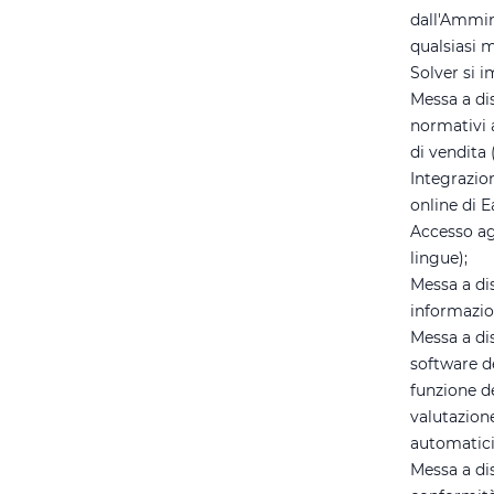
dall'Ammin
qualsiasi
Solver si i
Messa a di
normativi a
di vendita 
Integrazio
online di E
Accesso agl
lingue);
Messa a di
informazio
Messa a di
software d
funzione de
valutazione
automatici,
Messa a di