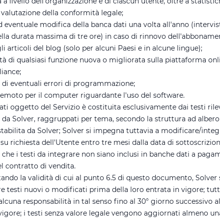
a livello dell'organizzazione e di ciascun utente, oltre a statistic
 valutazione della conformità legale;
 eventuale modifica della banca dati una volta all'anno (intervis
ella durata massima di tre ore) in caso di rinnovo dell'abboname
i articoli del blog (solo per alcuni Paesi e in alcune lingue);
tà di qualsiasi funzione nuova o migliorata sulla piattaforma onl
iance;
 di eventuali errori di programmazione;
emoto per il computer riguardante l'uso del software.
ti oggetto del Servizio è costituita esclusivamente dai testi rile
i da Solver, raggruppati per tema, secondo la struttura ad albero 
tabilita da Solver; Solver si impegna tuttavia a modificare/integ
su richiesta dell'Utente entro tre mesi dalla data di sottoscrizion
 che i testi da integrare non siano inclusi in banche dati a pag
l contratto di vendita.
ando la validità di cui al punto 6.5 di questo documento, Solver
e testi nuovi o modificati prima della loro entrata in vigore; tut
lcuna responsabilità in tal senso fino al 30° giorno successivo al
 vigore; i testi senza valore legale vengono aggiornati almeno un