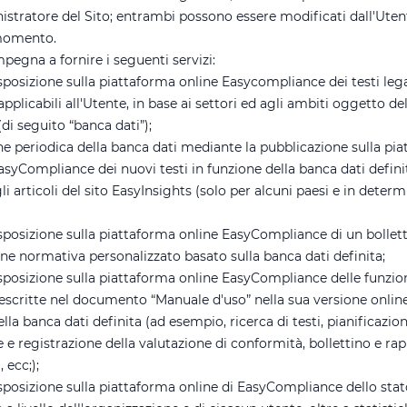
istratore del Sito; entrambi possono essere modificati dall'Uten
 momento.
mpegna a fornire i seguenti servizi:
sposizione sulla piattaforma online Easycompliance dei testi lega
pplicabili all'Utente, in base ai settori ed agli ambiti oggetto de
(di seguito “banca dati”);
ne periodica della banca dati mediante la pubblicazione sulla pi
asyCompliance dei nuovi testi in funzione della banca dati defini
i articoli del sito EasyInsights (solo per alcuni paesi e in deter
sposizione sulla piattaforma online EasyCompliance di un bollett
ne normativa personalizzato basato sulla banca dati definita;
sposizione sulla piattaforma online EasyCompliance delle funzion
escritte nel documento “Manuale d'uso” nella sua versione online
lla banca dati definita (ad esempio, ricerca di testi, pianificazion
 e registrazione della valutazione di conformità, bollettino e rap
 ecc;);
sposizione sulla piattaforma online di EasyCompliance dello stat