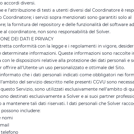
vo accordi diversi.
e e l'attribuzione di testi a utenti diversi dal Coordinatore è res
o Coordinatore; i servizi sopra menzionati sono garantiti solo al
e; la fornitura del repository e delle funzionalità del software ad 
re al coordinatore, non sono responsabilità del Solver.
IONE DEI DATI E PRIVACY
stretta conformità con la legge e i regolamenti in vigore, deside
e determinate informazioni. Queste informazioni sono raccolte i
con le disposizioni relative alla protezione dei dati personali e 
 offrire all'Utente un uso personalizzato e ottimale del Sito.
informato che i dati personali indicati come obbligatori nei form
ll'ambito del servizio descritto nelle presenti CGVU sono necessa
di questo Servizio, sono utilizzati esclusivamente nell'ambito di q
sono destinati esclusivamente a Solver e ai suoi partner professio
 mantenere tali dati riservati. I dati personali che Solver racco
e possono includere:
e nomi
-mail
 telefono