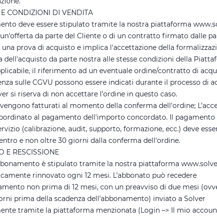
azione.
I E CONDIZIONI DI VENDITA
nto deve essere stipulato tramite la nostra piattaforma www.so
 un'offerta da parte del Cliente o di un contratto firmato dalle pa
 una prova di acquisto e implica l'accettazione della formalizzaz
dell'acquisto da parte nostra alle stesse condizioni della Piatta
icabile, il riferimento ad un eventuale ordine/contratto di acqui
enza sulle CGVU possono essere indicati durante il processo di a
ver si riserva di non accettare l’ordine in questo caso.
i vengono fatturati al momento della conferma dell'ordine; L’acce
bordinato al pagamento dell'importo concordato. Il pagamento
ervizio (calibrazione, audit, supporto, formazione, ecc.) deve esse
entro e non oltre 30 giorni dalla conferma dell'ordine.
O E RESCISSIONE
bbonamento è stipulato tramite la nostra piattaforma www.solve
camente rinnovato ogni 12 mesi. L’abbonato può recedere
amento non prima di 12 mesi, con un preavviso di due mesi (ov
iorni prima della scadenza dell'abbonamento) inviato a Solver
ente tramite la piattaforma menzionata (Login –> Il mio account