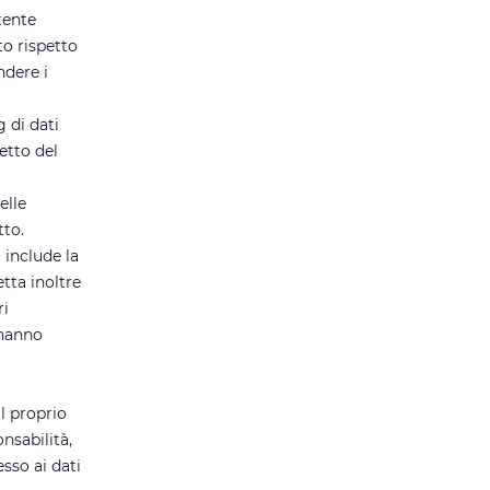
tente
to rispetto
ndere i
 di dati
etto del
elle
tto.
 include la
tta inoltre
ri
 hanno
l proprio
nsabilità,
esso ai dati