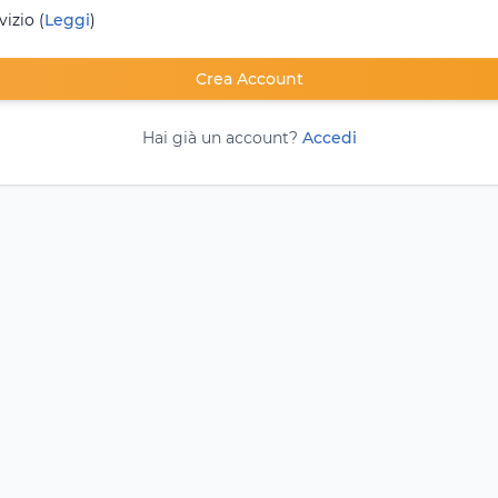
vizio (
Leggi
)
Crea Account
Hai già un account?
Accedi
ondizioni d'uso
Politica di protezione dei dati
Co